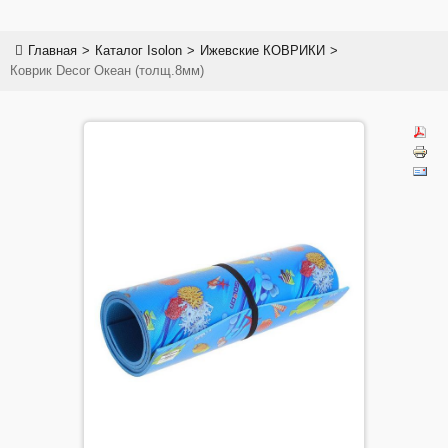
✅Коврики Изолон (Isolon)
Главная
>
Каталог Isolon
>
Ижевские КОВРИКИ
>
✅Лист полимерный Isolon
Коврик Decor Океан (толщ.8мм)
✅NOLOSI® - Isolon 500+
✅Плитка "Садовая дорожка"