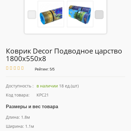
ОПЛАТА
ДОСТАВКА
ГАРАНТИЯ//ВОЗВРАТ
Коврик Decor Подводное царство
1800х550х8
О НАС
Рейтинг: 5/5
КОНТАКТЫ
Доступность :
в наличии
18 ед.(шт)
Код товара:
KPC21
Размеры и вес товара
Длина: 1.8м
Ширина: 1.1м