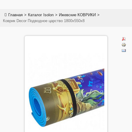
✅Коврики Изолон (Isolon)
Главная
>
Каталог Isolon
>
Ижевские КОВРИКИ
>
✅Лист полимерный Isolon
Коврик Decor Подводное царство 1800х550х8
✅NOLOSI® - Isolon 500+
✅Плитка "Садовая дорожка"